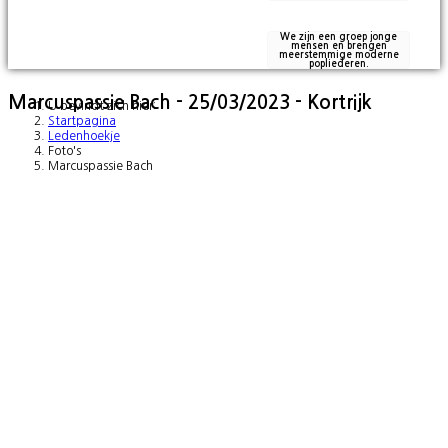
We zijn een groep jonge
mensen en brengen
meerstemmige moderne
popliederen.
Marcuspassie Bach - 25/03/2023 - Kortrijk
U bevindt zich hier:
Startpagina
Ledenhoekje
Foto's
Marcuspassie Bach