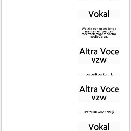
Vokal
We zijn een groep jonge
mensen en brengen
meerstemmige moderne
popliederen.
Altra Voce
vzw
concertkoor Kortrijk
Altra Voce
vzw
Oratoriumkoor Kortrijk
Vokal