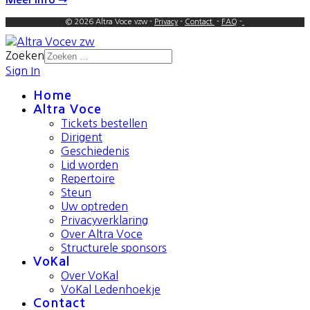
© 2026 Altra Voce vzw -
Privacy
-
Contact
-
FAQ
-
Zoeken
Sign In
Home
Altra Voce
Tickets bestellen
Dirigent
Geschiedenis
Lid worden
Repertoire
Steun
Uw optreden
Privacyverklaring
Over Altra Voce
Structurele sponsors
VoKal
Over VoKal
VoKal Ledenhoekje
Contact