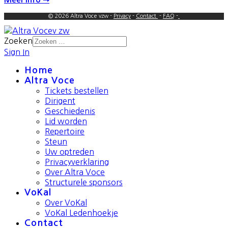
© 2026 Altra Voce vzw -
Privacy
-
Contact
-
FAQ
-
Zoeken
Sign In
Home
Altra Voce
Tickets bestellen
Dirigent
Geschiedenis
Lid worden
Repertoire
Steun
Uw optreden
Privacyverklaring
Over Altra Voce
Structurele sponsors
VoKal
Over VoKal
VoKal Ledenhoekje
Contact