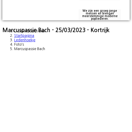
We zijn een groep jonge
mensen en brengen
meerstemmige moderne
popliederen.
Marcuspassie Bach - 25/03/2023 - Kortrijk
U bevindt zich hier:
Startpagina
Ledenhoekje
Foto's
Marcuspassie Bach