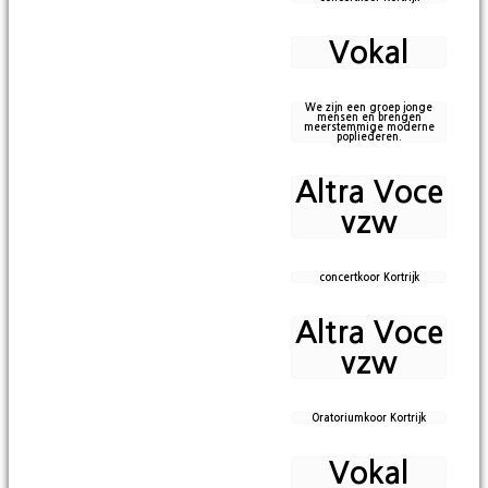
Vokal
We zijn een groep jonge
mensen en brengen
meerstemmige moderne
popliederen.
Altra Voce
vzw
concertkoor Kortrijk
Altra Voce
vzw
Oratoriumkoor Kortrijk
Vokal