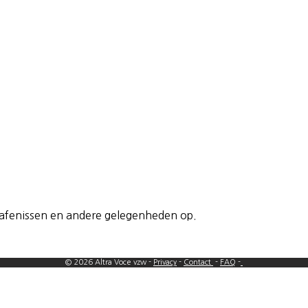
grafenissen en andere gelegenheden op.
© 2026 Altra Voce vzw -
Privacy
-
Contact
-
FAQ
-