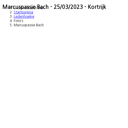
Marcuspassie Bach - 25/03/2023 - Kortrijk
U bevindt zich hier:
Startpagina
Ledenhoekje
Foto's
Marcuspassie Bach