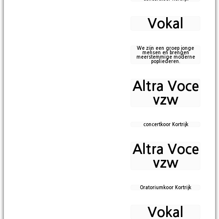
Vokal
We zijn een groep jonge
mensen en brengen
meerstemmige moderne
popliederen.
Altra Voce
vzw
concertkoor Kortrijk
Altra Voce
vzw
Oratoriumkoor Kortrijk
Vokal