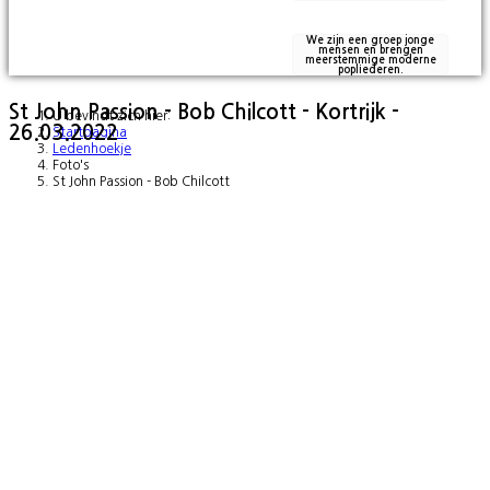
We zijn een groep jonge
mensen en brengen
meerstemmige moderne
popliederen.
St John Passion - Bob Chilcott - Kortrijk -
U bevindt zich hier:
26.03.2022
Startpagina
Ledenhoekje
Foto's
St John Passion - Bob Chilcott