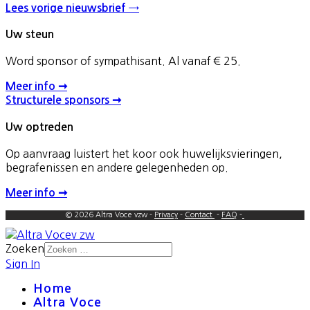
Lees vorige nieuwsbrief →
Uw steun
Word sponsor of sympathisant. Al vanaf € 25.
Meer info ➞
Structurele sponsors ➞
Uw optreden
Op aanvraag luistert het koor ook huwelijksvieringen,
begrafenissen en andere gelegenheden op.
Meer info ➞
© 2026 Altra Voce vzw -
Privacy
-
Contact
-
FAQ
-
Zoeken
Sign In
Home
Altra Voce