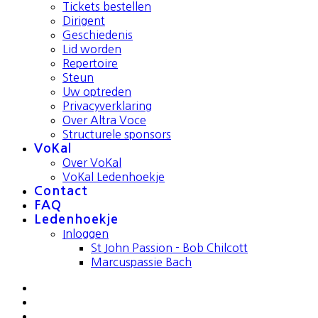
Tickets bestellen
Dirigent
Geschiedenis
Lid worden
Repertoire
Steun
Uw optreden
Privacyverklaring
Over Altra Voce
Structurele sponsors
VoKal
Over VoKal
VoKal Ledenhoekje
Contact
FAQ
Ledenhoekje
Inloggen
St John Passion - Bob Chilcott
Marcuspassie Bach