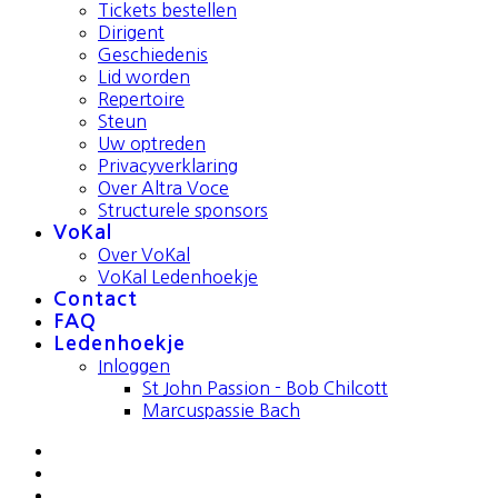
Tickets bestellen
Dirigent
Geschiedenis
Lid worden
Repertoire
Steun
Uw optreden
Privacyverklaring
Over Altra Voce
Structurele sponsors
VoKal
Over VoKal
VoKal Ledenhoekje
Contact
FAQ
Ledenhoekje
Inloggen
St John Passion - Bob Chilcott
Marcuspassie Bach