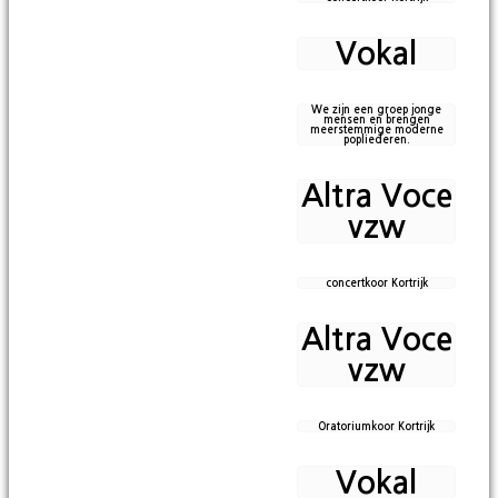
Vokal
We zijn een groep jonge
mensen en brengen
meerstemmige moderne
popliederen.
Altra Voce
vzw
concertkoor Kortrijk
Altra Voce
vzw
Oratoriumkoor Kortrijk
Vokal