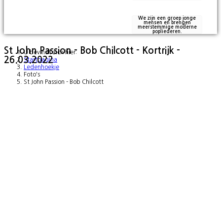
We zijn een groep jonge
mensen en brengen
meerstemmige moderne
popliederen.
St John Passion - Bob Chilcott - Kortrijk -
U bevindt zich hier:
26.03.2022
Startpagina
Ledenhoekje
Foto's
St John Passion - Bob Chilcott