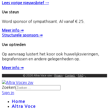
Lees vorige nieuwsbrief →
Uw steun
Word sponsor of sympathisant. Al vanaf € 25.
Meer info ➞
Structurele sponsors ➞
Uw optreden
Op aanvraag luistert het koor ook huwelijksvieringen,
begrafenissen en andere gelegenheden op.
Meer info ➞
© 2026 Altra Voce vzw -
Privacy
-
Contact
-
FAQ
-
Zoeken
Sign In
Home
Altra Voce