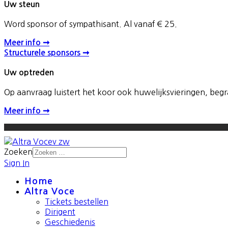
Uw steun
Word sponsor of sympathisant. Al vanaf € 25.
Meer info ➞
Structurele sponsors ➞
Uw optreden
Op aanvraag luistert het koor ook huwelijksvieringen, be
Meer info ➞
Zoeken
Sign In
Home
Altra Voce
Tickets bestellen
Dirigent
Geschiedenis