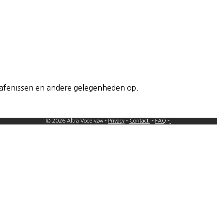
grafenissen en andere gelegenheden op.
© 2026 Altra Voce vzw -
Privacy
-
Contact
-
FAQ
-