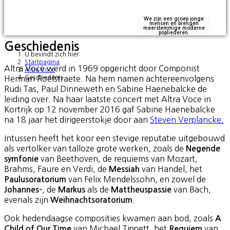
We zijn een groep jonge
mensen en brengen
meerstemmige moderne
popliederen.
Geschiedenis
U bevindt zich hier:
Startpagina
Altra Voce werd in 1969 opgericht door Componist
Altra Voce
Herman Roelstraete. Na hem namen achtereenvolgens
Geschiedenis
Rudi Tas, Paul Dinneweth en Sabine Haenebalcke de
leiding over. Na haar laatste concert met Altra Voce in
Kortrijk op 12 november 2016 gaf Sabine Haenebalcke
na 18 jaar het dirigeerstokje door aan
Steven Verplancke
.
Intussen heeft het koor een stevige reputatie uitgebouwd
als vertolker van talloze grote werken, zoals de
Negende
van Beethoven, de requiems van Mozart,
symfonie
Brahms, Faure en Verdi, de
van Handel, het
Messiah
van Felix Mendelssohn, en zowel de
Paulusoratorium
, de
als de
van Bach,
Johannes-
Markus
Mattheuspassie
evenals zijn
.
Weihnachtsoratorium
Ook hedendaagse composities kwamen aan bod, zoals
A
van Michael Tippett, het
van
Child of Our Time
Requiem