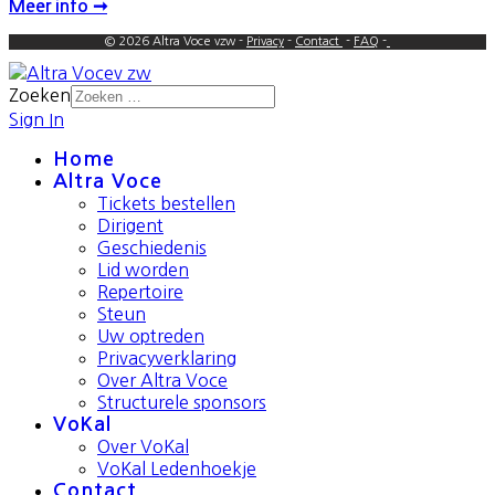
Meer info ➞
© 2026 Altra Voce vzw -
Privacy
-
Contact
-
FAQ
-
Zoeken
Sign In
Home
Altra Voce
Tickets bestellen
Dirigent
Geschiedenis
Lid worden
Repertoire
Steun
Uw optreden
Privacyverklaring
Over Altra Voce
Structurele sponsors
VoKal
Over VoKal
VoKal Ledenhoekje
Contact