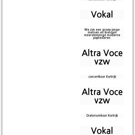
Vokal
We zijn een groep jonge
mensen en brengen
meerstemmige moderne
popliederen.
Altra Voce
vzw
concertkoor Kortrijk
Altra Voce
vzw
Oratoriumkoor Kortrijk
Vokal