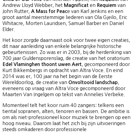
Andrew Lloyd Webber, het
en
van
Magnificat
Requiem
John Rutter,
e van Karl Jenkins en een
A Mass for Peac
groot aantal meerstemmige liederen van Ola Gjeilo, Eric
Whitacre, Morten Lauridsen, Samuel Barber en Daniel
Elder.
Het koor zorgde daarnaast ook voor twee eigen creaties,
dit naar aanleiding van enkele belangrijke historische
gebeurtenissen. Zo was er in 2003, bij de herdenking van
700 jaar Guldensporenslag, de creatie van het oratorium
, gecomponeerd door
Edel Vlaminghen thoont uwen Aert
Kurt Bikkembergs in opdracht van Altra Voce. En eind
2014 was er, 100 jaar na het begin van de Eerste
Wereldoorlog, de creatie van
,
Onvoltooid landschap
eveneens op vraag van Altra Voce gecomponeerd door
Maarten Van Ingelgem op tekst van Annelies Verbeke.
Momenteel telt het koor ruim 40 zangers: telkens een
tiental sopranen, alten, tenoren en bassen. De ambitie is
om als niet-professioneel koor muziek te brengen op een
hoog niveau. Daarom laat het zich bij zijn uitvoeringen
steeds omkaderen door professionele